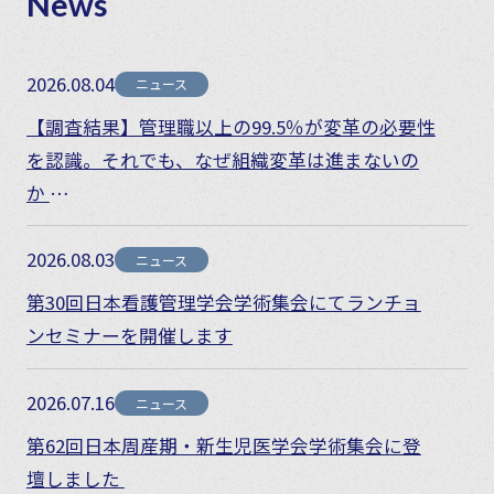
News
2026.08.04
ニュース
【調査結果】管理職以上の99.5％が変革の必要性
を認識。それでも、なぜ組織変革は進まないの
か
― 組織変革とリーダーシップとコーチングの活
用実態 ―
2026.08.03
ニュース
第30回日本看護管理学会学術集会にてランチョ
ンセミナーを開催します
2026.07.16
ニュース
第62回日本周産期・新生児医学会学術集会に登
壇しました