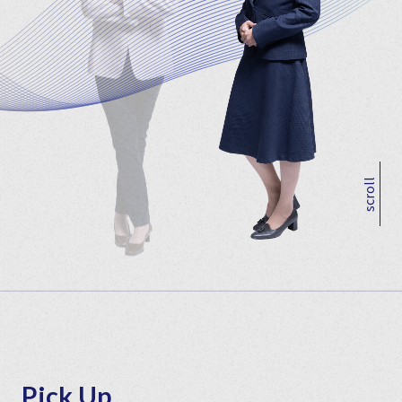
scroll
Pick Up