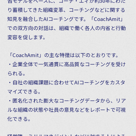
習モデルをベースに、コーチ・エィが約30年にわた
り蓄積してきた組織変革、コーチングなどに関する
知見を融合したAIコーチングです。「CoachAmit」
での双方向の対話は、組織で働く各人の内省と行動
変容を促します。
「CoachAmit」の主な特徴は以下のとおりです。
・企業全体で一気通貫に高品質なコーチングを受け
られる。
・自社の組織課題に合わせてAIコーチングをカスタ
マイズできる。
・匿名化された膨大なコーチングデータから、リア
ルな組織の状態や社員の意見などをレポートで可視
化できる。